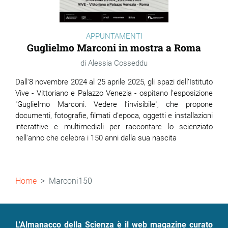
APPUNTAMENTI
Guglielmo Marconi in mostra a Roma
Alessia Cosseddu
Dall'8 novembre 2024 al 25 aprile 2025, gli spazi dell’Istituto
Vive - Vittoriano e Palazzo Venezia - ospitano l'esposizione
"Guglielmo Marconi. Vedere l’invisibile", che propone
documenti, fotografie, filmati d'epoca, oggetti e installazioni
interattive e multimediali per raccontare lo scienziato
nell'anno che celebra i 150 anni dalla sua nascita
Briciole
Home
Marconi150
di
pane
L'Almanacco della Scienza è il web magazine curato