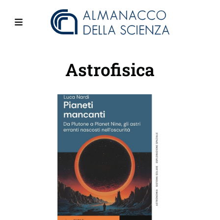
Salta
al
contenuto
Menu
principale
Astrofisica