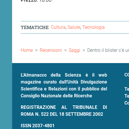
TEMATICHE
Cultura
Salute
Tecnologia
Briciole
Home
Recensioni
Saggi
Dentro il blister c’è
di
pane
C
L'Almanacco della Scienza è il web
magazine curato dall'Unità Divulgazione
Scientifica e Relazioni con il pubblico del
Te
Consiglio Nazionale delle Ricerche
Te
Co
REGISTRAZIONE AL TRIBUNALE DI
ROMA N. 522 DEL 18 SETTEMBRE 2002
ISSN 2037-4801