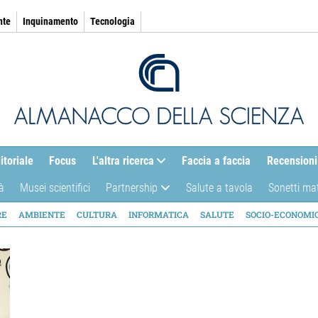
nte
Inquinamento
Tecnologia
itoriale
Focus
L'altra ricerca
Faccia a faccia
Recensioni
à
Musei scientifici
Partnership
Salute a tavola
Sonetti ma
AZIONE
RE
AMBIENTE
CULTURA
INFORMATICA
SALUTE
SOCIO-ECONOMI
ICA