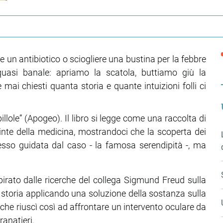
re un antibiotico o sciogliere una bustina per la febbre
uasi banale: apriamo la scatola, buttiamo giù la
ai chiesti quanta storia e quante intuizioni folli ci
pillole” (Apogeo). Il libro si legge come una raccolta di
quinte della medicina, mostrandoci che la scoperta dei
esso guidata dal caso - la famosa serendipità -, ma
spirato dalle ricerche del collega Sigmund Freud sulla
a storia applicando una soluzione della sostanza sulla
he riuscì così ad affrontare un intervento oculare da
ranatieri.