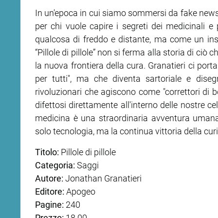
In un'epoca in cui siamo sommersi da fake news s
per chi vuole capire i segreti dei medicinali 
qualcosa di freddo e distante, ma come un insi
“Pillole di pillole” non si ferma alla storia di ci
la nuova frontiera della cura. Granatieri ci por
per tutti", ma che diventa sartoriale e dis
rivoluzionari che agiscono come "correttori di bo
difettosi direttamente all'interno delle nostre ce
medicina è una straordinaria avventura umana 
solo tecnologia, ma la continua vittoria della curi
Titolo:
Pillole di pillole
Categoria:
Saggi
Autore:
Jonathan Granatieri
Editore:
Apogeo
Pagine:
240
Prezzo:
18.00