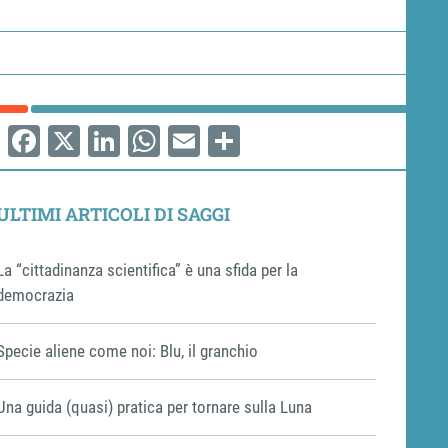
Facebook
X
LinkedIn
WhatsApp
Email
Share
ULTIMI ARTICOLI DI SAGGI
La “cittadinanza scientifica” è una sfida per la
democrazia
Specie aliene come noi: Blu, il granchio
Una guida (quasi) pratica per tornare sulla Luna