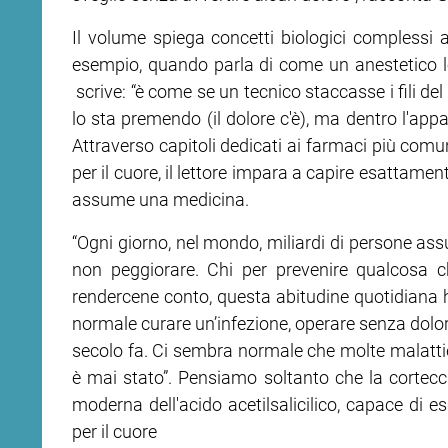
Il volume spiega concetti biologici complessi 
ram
edin
esempio, quando parla di come un anestetico loca
scrive: “è come se un tecnico staccasse i fili del
lo sta premendo (il dolore c'è), ma dentro l'app
Attraverso capitoli dedicati ai farmaci più comun
per il cuore, il lettore impara a capire esattame
assume una medicina.
“Ogni giorno, nel mondo, miliardi di persone ass
non peggiorare. Chi per prevenire qualcosa 
rendercene conto, questa abitudine quotidiana ha
normale curare un’infezione, operare senza dolore
secolo fa. Ci sembra normale che molte malatt
è mai stato”. Pensiamo soltanto che la corteccia 
moderna dell'acido acetilsalicilico, capace di 
per il cuore