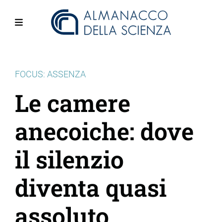
Salta
al
contenuto
Menu
principale
FOCUS: ASSENZA
Le camere
anecoiche: dove
il silenzio
diventa quasi
assoluto