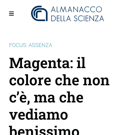
Salta
al
contenuto
Menu
principale
FOCUS: ASSENZA
Magenta: il
colore che non
c’è, ma che
vediamo
benissimo