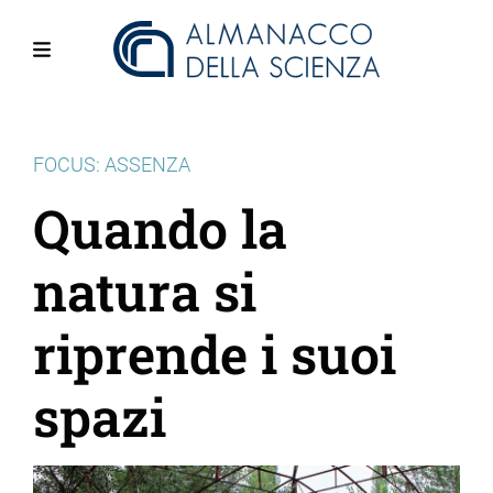
Salta
al
contenuto
Menu
principale
FOCUS: ASSENZA
Quando la
natura si
riprende i suoi
spazi