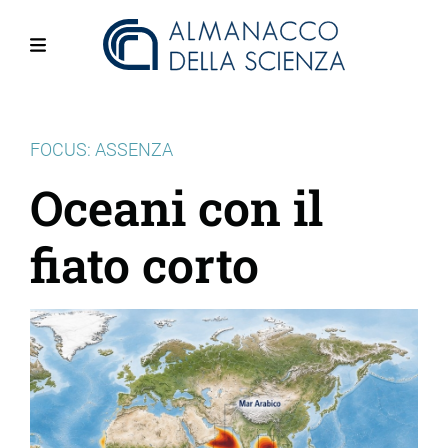
Salta
al
contenuto
Menu
principale
FOCUS: ASSENZA
Oceani con il
fiato corto