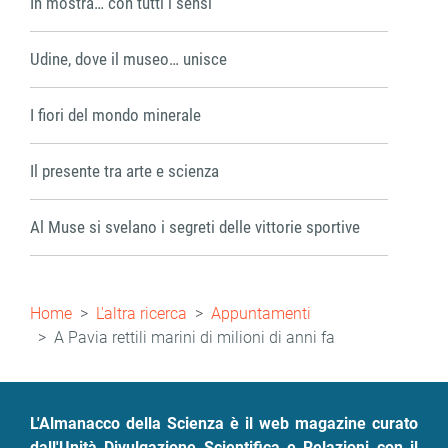
In mostra… con tutti i sensi
Udine, dove il museo… unisce
I fiori del mondo minerale
Il presente tra arte e scienza
Al Muse si svelano i segreti delle vittorie sportive
Briciole
Home
L'altra ricerca
Appuntamenti
di
A Pavia rettili marini di milioni di anni fa
pane
L'Almanacco della Scienza è il web magazine curato
dall'Unità Divulgazione Scientifica e Relazioni con il