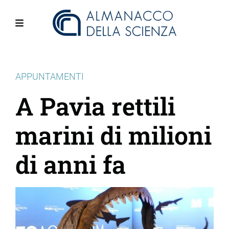
Salta
al
contenuto
Menu
principale
APPUNTAMENTI
A Pavia rettili
marini di milioni
di anni fa