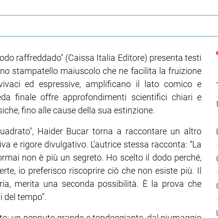
 dodo raffreddado" (Caissa Italia Editore) presenta testi
no stampatello maiuscolo che ne facilita la fruizione
, vivaci ed espressive, amplificano il lato comico e
a finale offre approfondimenti scientifici chiari e
siche, fino alle cause della sua estinzione.
uadrato", Haider Bucar torna a raccontare un altro
a e rigore divulgativo. L’autrice stessa racconta: “La
rmai non è più un segreto. Ho scelto il dodo perché,
e, io preferisco riscoprire ciò che non esiste più. Il
ia, merita una seconda possibilità. È la prova che
 del tempo”.
Toto: un pennuto grande e tondeggiante, dal piumaggio