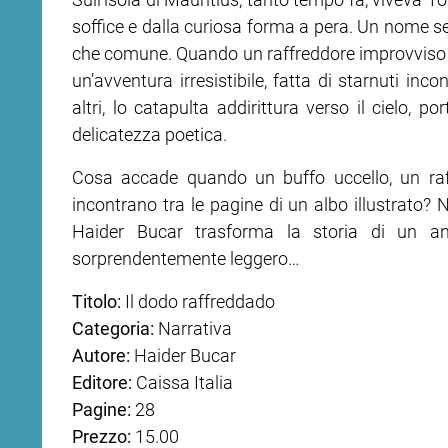
soffice e dalla curiosa forma a pera. Un nome sem
ram
edin
che comune. Quando un raffreddore improvviso irr
un’avventura irresistibile, fatta di starnuti inco
altri, lo catapulta addirittura verso il cielo, 
delicatezza poetica.
Cosa accade quando un buffo uccello, un raf
incontrano tra le pagine di un albo illustrato? 
Haider Bucar trasforma la storia di un an
sorprendentemente leggero…
Titolo:
Il dodo raffreddado
Categoria:
Narrativa
Autore:
Haider Bucar
Editore:
Caissa Italia
Pagine:
28
Prezzo:
15.00