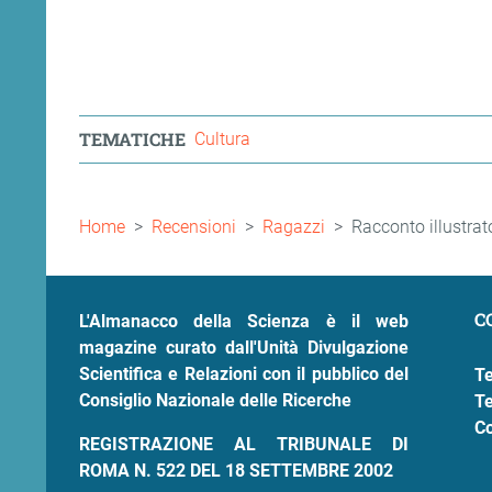
TEMATICHE
Cultura
Briciole
Home
Recensioni
Ragazzi
Racconto illustrat
di
pane
C
L'Almanacco della Scienza è il web
magazine curato dall'Unità Divulgazione
Scientifica e Relazioni con il pubblico del
Te
Consiglio Nazionale delle Ricerche
Te
Co
REGISTRAZIONE AL TRIBUNALE DI
ROMA N. 522 DEL 18 SETTEMBRE 2002