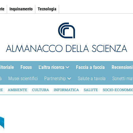
nte
Inquinamento
Tecnologia
itoriale
Focus
L'altra ricerca
Faccia a faccia
Recensioni
à
Musei scientifici
Partnership
Salute a tavola
Sonetti ma
AZIONE
RE
AMBIENTE
CULTURA
INFORMATICA
SALUTE
SOCIO-ECONOMI
ICA