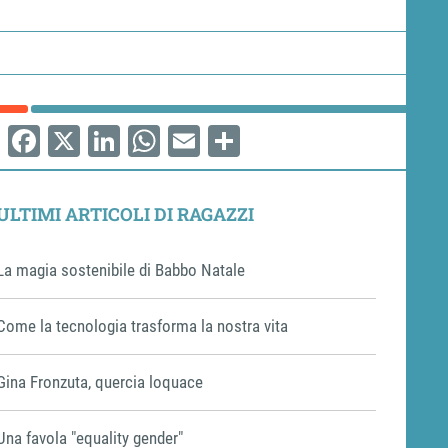
Facebook
X
LinkedIn
WhatsApp
Email
Share
ULTIMI ARTICOLI DI RAGAZZI
La magia sostenibile di Babbo Natale
Come la tecnologia trasforma la nostra vita
Gina Fronzuta, quercia loquace
Una favola "equality gender"