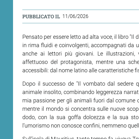
PUBBLICATO IL
11/06/2026
Pensato per essere letto ad alta voce, il libro "Il
in rima fluidi e coinvolgenti, accompagnati da u
anche ai lettori più giovani. Le illustrazioni
affettuoso del protagonista, mentre una sched
accessibili: dal nome latino alle caratteristiche fi
Dopo il successo de "Il vombato dal sedere q
animale insolito, combinando leggerezza narrativ
mia passione per gli animali fuori dal comune o
mentre il mondo si concentra sulle nuove scopert
dodo, con la sua goffa dolcezza e la sua stor
l’umorismo non conosce confini, nemmeno quelli
Sull’isola di Mauritius, tanto tempo fa, viveva 