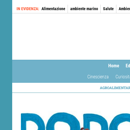
Salta
IN EVIDENZA
Alimentazione
ambiente marino
Salute
Ambie
al
contenuto
principale
Home
Ed
Cinescienza
Curiosit
NAVIG
AGROALIMENTA
TEMAT