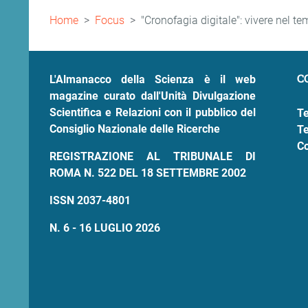
Briciole
Home
Focus
"Cronofagia digitale": vivere nel t
di
pane
C
L'Almanacco della Scienza è il web
magazine curato dall'Unità Divulgazione
Scientifica e Relazioni con il pubblico del
Te
Consiglio Nazionale delle Ricerche
Te
Co
REGISTRAZIONE AL TRIBUNALE DI
ROMA N. 522 DEL 18 SETTEMBRE 2002
ISSN 2037-4801
N. 6 - 16 LUGLIO 2026