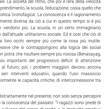
. La società del ritmo, che poi è l’era della velocità
apprendimento, la scuola, l’educazione, ossia quello che
istica ‘cronofagica’. La conoscenza e il ragionamento
ente diversa da ciò a cui in questo tempo si è più
non vendono più. La scuola, in un certo immaginario
dall’attuale utilitarismo sociale. Ed è così che ciò di
i loro occhi sempre più come la cosa più inutile.
essive che si contrappongono alla logica dei social
non potrà che risultare sempre più noiosa (Benasayag,
iù importanti del progressivo deficit di attenzione
o al futuro, poi, i problemi maggiori devono ancora
 seri interventi educativi, quando l’uso massiccio
teriormente le capacità critiche, di interconnessione tra
distrattamente nel presente, non solo senza percepire
la co­noscenza del passato. “I ragazzi sono prede di