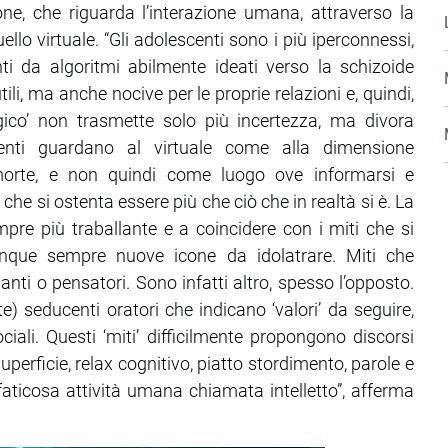
one, che riguarda l’interazione umana, attraverso la
ello virtuale. “Gli adolescenti sono i più iperconnessi,
ti da algoritmi abilmente ideati verso la schizoide
li, ma anche nocive per le proprie relazioni e, quindi,
gico’ non trasmette solo più incertezza, ma divora
centi guardano al virtuale come alla dimensione
 morte, e non quindi come luogo ove informarsi e
che si ostenta essere più che ciò che in realtà si è. La
mpre più traballante e a coincidere con i miti che si
unque sempre nuove icone da idolatrare. Miti che
nti o pensatori. Sono infatti altro, spesso l’opposto.
lte) seducenti oratori che indicano ‘valori’ da seguire,
iali. Questi ‘miti’ difficilmente propongono di­scorsi
superficie, relax cognitivo, piatto stordimento, parole e
aticosa attività umana chia­mata intelletto”, afferma