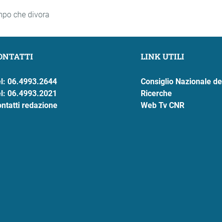
empo che divora
ONTATTI
LINK UTILI
l: 06.4993.2644
Consiglio Nazionale de
l: 06.4993.2021
Ricerche
ntatti redazione
Web Tv CNR