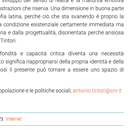
o sviluppo del senso di realtà e la maturità emotiva
frustrazio­ni che riserva. Una dimensione in buona parte
osofia latina, perché ciò che sta svanendo è proprio la
una condizione esistenziale certamente immediata ma
ia e dalla progettualità, disorientata perché ansiosa
Tintori.
ofondità e capacità critica diventa una necessità
o significa riappropriarsi della propria identità e della
o così il presente può tornare a essere uno spazio di
opolazione e le politiche sociali,
antonio.tintori@cnr.it
I
Internet