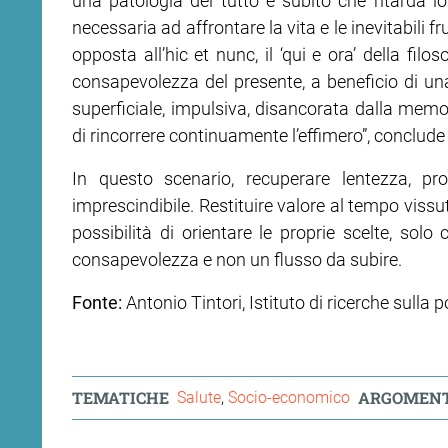
una patologia del tutto e subito che ritarda l
necessaria ad affrontare la vita e le inevitabili 
opposta all’hic et nunc, il ‘qui e ora’ della fil
consapevolezza del pre­sente, a beneficio di 
superficiale, impulsiva, disancorata dalla memor
di rincorrere continuamente l’effimero”, conclude 
In questo scenario, recuperare lentezza, pr
imprescindibile. Restituire valore al tempo vissut
possibilità di orientare le proprie scelte, sol
consapevolezza e non un flusso da subire.
Fonte:
Antonio Tintori, Istituto di ricerche sulla p
TEMATICHE
ARGOMENT
Salute
Socio-economico