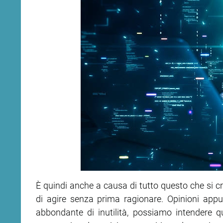
È quindi anche a causa di tutto questo che si cro
di agire senza prima ragionare. Opinioni appu
abbondante di inutili­tà, possiamo intendere