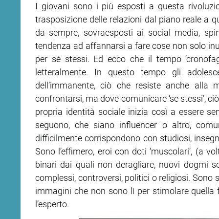
I giovani sono i più esposti a questa rivoluzi
trasposizione delle relazioni dal piano reale a qu
ram
edin
da sempre, sovraesposti ai social media, spin
tendenza ad affannarsi a fare cose non solo inuti
per sé stessi. Ed ecco che il tempo ‘cronofa
letteralmente. In questo tempo gli adoles
dell’immanente, ciò che resiste anche alla
confrontarsi, ma dove comunicare ‘se stessi’, ciò 
propria identità sociale inizia così a essere se
seguono, che siano influencer o altro, com
difficilmente corrispondono con studiosi, insegna
Sono l’effimero, eroi con doti ‘muscolari’, (a vo
binari dai quali non de­ragliare, nuovi dogmi soc
complessi, controversi, politici o religiosi. Sono 
immagini che non sono lì per stimolare quella f
l’esperto.