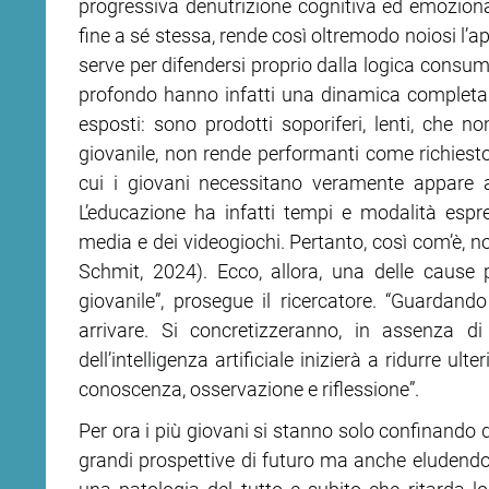
progressiva denutrizione cognitiva ed emozionale
fine a sé stessa, rende così oltremo­do noiosi l’
serve per difendersi proprio dalla logica consum
profondo hanno infatti una dinamica completam
esposti: sono prodotti soporiferi, lenti, che 
giovanile, non rende performanti come ri­chiesto 
cui i giovani necessitano veramente appare a
L’educazione ha infatti tempi e modalità espr
media e dei videogiochi. Pertanto, così com’è, 
Schmit, 2024). Ecco, allora, una delle cause p
giovanile”, prosegue il ricercatore. “Guardand
arrivare. Si concretizzeranno, in assenza di
dell’intelligenza artificiale inizierà a ridurre ul
conoscenza, osservazione e riflessione”.
Per ora i più giovani si stanno solo confinando 
grandi prospettive di futuro ma anche eludendo 