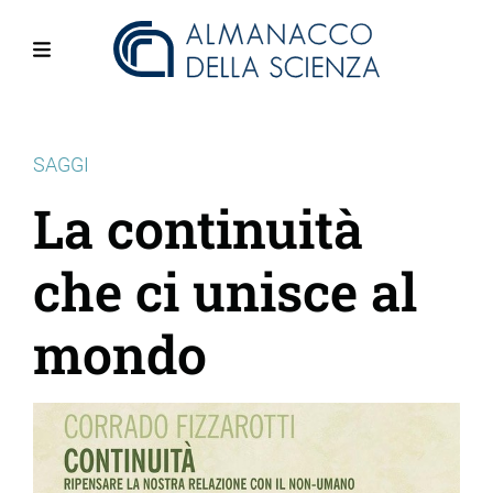
Salta
al
contenuto
Menu
principale
SAGGI
La continuità
che ci unisce al
mondo