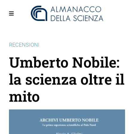
Salta
al
contenuto
Menu
principale
RECENSIONI
Umberto Nobile:
la scienza oltre il
mito