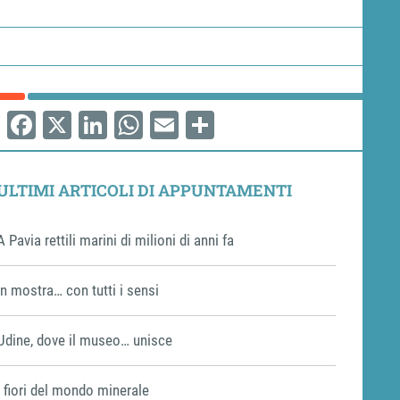
Facebook
X
LinkedIn
WhatsApp
Email
Share
ULTIMI ARTICOLI DI APPUNTAMENTI
A Pavia rettili marini di milioni di anni fa
In mostra… con tutti i sensi
Udine, dove il museo… unisce
I fiori del mondo minerale