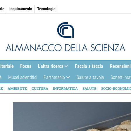
nte
Inquinamento
Tecnologia
itoriale
Focus
L'altra ricerca
Faccia a faccia
Recensioni
à
Musei scientifici
Partnership
Salute a tavola
Sonetti ma
AZIONE
RE
AMBIENTE
CULTURA
INFORMATICA
SALUTE
SOCIO-ECONOMI
ICA