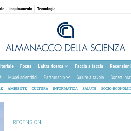
nte
Inquinamento
Tecnologia
itoriale
Focus
L'altra ricerca
Faccia a faccia
Recensioni
à
Musei scientifici
Partnership
Salute a tavola
Sonetti ma
AZIONE
RE
AMBIENTE
CULTURA
INFORMATICA
SALUTE
SOCIO-ECONOMI
ICA
RECENSIONI