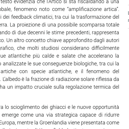
l testo evidenzia che l’Artico si sta riscaldando a una
lobale, fenomeno noto come “amplificazione artica”.
dei feedback climatici, tra cui la trasformazione del
rra. La proiezione di una possibile scomparsa totale
pando di due decenni le stime precedenti, rappresenta
tico. Un altro concetto chiave approfondito dagli autori
rafico, che molti studiosi considerano difficilmente
cque atlantiche più calde e salate che accelerano la
analizzate le sue conseguenze biologiche, tra cui la
 artiche con specie atlantiche, e il fenomeno del
. L’albedo è la frazione di radiazione solare riflessa da
 ha un impatto cruciale sulla regolazione termica del
ra lo scioglimento dei ghiacci e le nuove opportunità
 emerge come una via strategica capace di ridurre
d Europa, mentre la Groenlandia viene presentata come