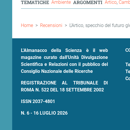
TEMATICHE
ARGOMENTI
Ambiente
Artico
Cambi
Briciole
Home
Recensioni
L’Artico, specchio del futuro g
di
pane
C
L'Almanacco della Scienza è il web
magazine curato dall'Unità Divulgazione
Scientifica e Relazioni con il pubblico del
Te
Consiglio Nazionale delle Ricerche
Te
Co
REGISTRAZIONE AL TRIBUNALE DI
ROMA N. 522 DEL 18 SETTEMBRE 2002
ISSN 2037-4801
N. 6 - 16 LUGLIO 2026