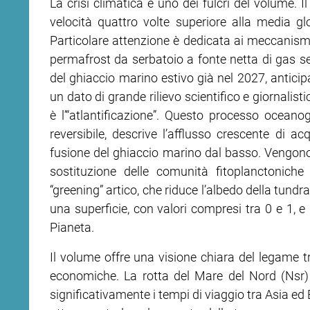
La crisi climatica è uno dei fulcri del volume. I
velocità quattro volte superiore alla media g
ram
edin
Particolare attenzione è dedicata ai meccanismi 
permafrost da serbatoio a fonte netta di gas se
del ghiaccio marino estivo già nel 2027, antici
un dato di grande rilievo scientifico e giornalis
è l’“atlantificazione”. Questo processo oceanog
reversibile, descrive l’afflusso crescente di a
fusione del ghiaccio marino dal basso. Vengono 
sostituzione delle comunità fitoplanctoniche
“greening” artico, che riduce l’albedo della tundra
una superficie, con valori compresi tra 0 e 1, e
Pianeta.
Il volume offre una visione chiara del legame t
economiche. La rotta del Mare del Nord (Nsr)
significativamente i tempi di viaggio tra Asia e