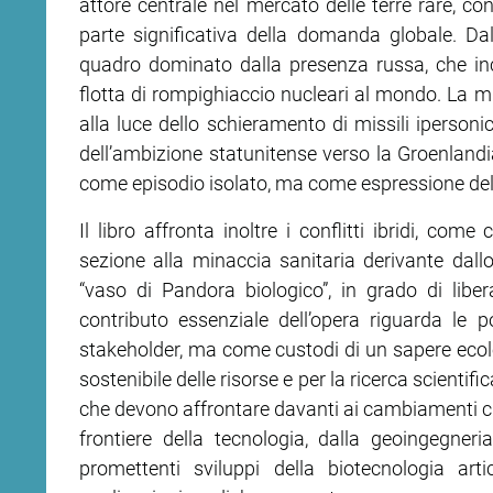
attore centrale nel mercato delle terre rare, co
parte significativa della domanda globale. Dal
quadro dominato dalla presenza russa, che inc
flotta di rompighiaccio nucleari al mondo. La mi
alla luce dello schieramento di missili ipersonic
dell’ambizione statunitense verso la Groenland
come episodio isolato, ma come espressione della
Il libro affronta inoltre i conflitti ibridi, com
sezione alla minaccia sanitaria derivante dal
“vaso di Pandora biologico”, in grado di liber
contributo essenziale dell’opera riguarda le 
stakeholder, ma come custodi di un sapere ecolog
sostenibile delle risorse e per la ricerca scientif
che devono affrontare davanti ai cambiamenti cli
frontiere della tecnologia, dalla geoingegneria
promettenti sviluppi della biotecnologia art