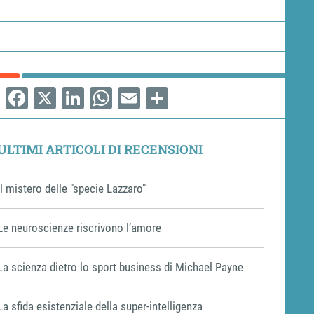
Facebook
X
LinkedIn
WhatsApp
Email
Share
ULTIMI ARTICOLI DI RECENSIONI
Il mistero delle "specie Lazzaro"
Le neuroscienze riscrivono l’amore
La scienza dietro lo sport business di Michael Payne
La sfida esistenziale della super-intelligenza