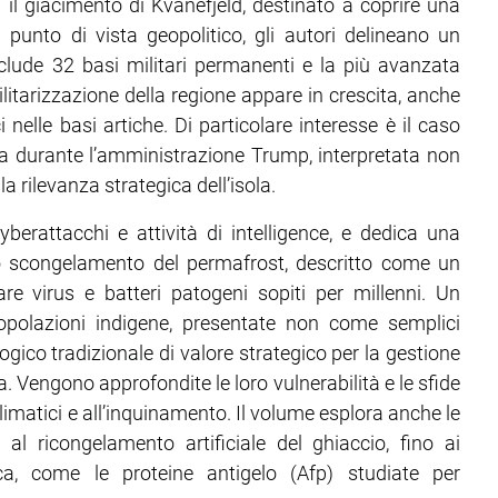
n il giacimento di Kvanefjeld, destinato a coprire una
 punto di vista geopolitico, gli autori delineano un
lude 32 basi militari permanenti e la più avanzata
litarizzazione della regione appare in crescita, anche
i nelle basi artiche. Di particolare interesse è il caso
ia durante l’amministrazione Trump, interpretata non
 rilevanza strategica dell’isola.
e cyberattacchi e attività di intelligence, e dedica una
lo scongelamento del permafrost, descritto come un
are virus e batteri patogeni sopiti per millenni. Un
popolazioni indigene, presentate non come semplici
ico tradizionale di valore strategico per la gestione
ica. Vengono approfondite le loro vulnerabilità e le sfide
matici e all’inquinamento. Il volume esplora anche le
 al ricongelamento artificiale del ghiaccio, fino ai
ica, come le proteine antigelo (Afp) studiate per