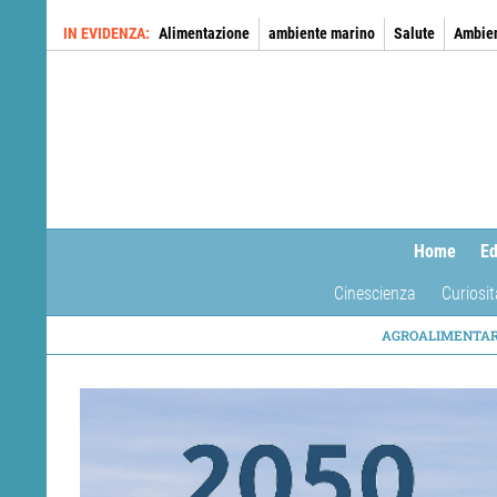
Salta
IN EVIDENZA
Alimentazione
ambiente marino
Salute
Ambie
al
contenuto
principale
Home
Ed
Cinescienza
Curiosit
NAVIG
AGROALIMENTA
TEMAT