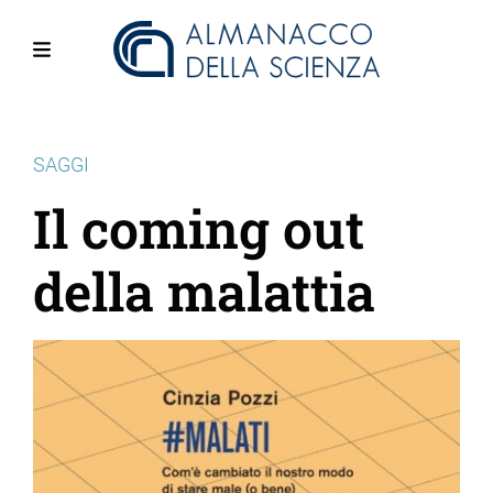
Salta
al
contenuto
Menu
principale
SAGGI
Il coming out
della malattia