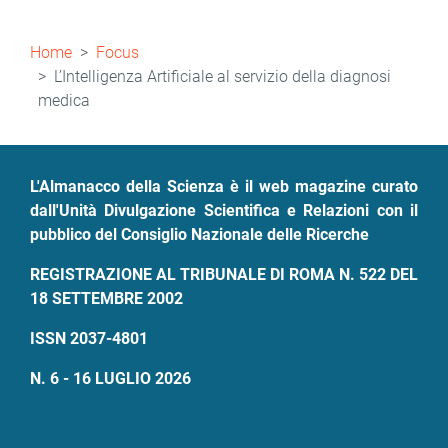
Briciole
Home
Focus
di
L’Intelligenza Artificiale al servizio della diagnosi
medica
pane
L'Almanacco della Scienza è il web magazine curato
dall'Unità Divulgazione Scientifica e Relazioni con il
pubblico del Consiglio Nazionale delle Ricerche
REGISTRAZIONE AL TRIBUNALE DI ROMA N. 522 DEL
18 SETTEMBRE 2002
ISSN 2037-4801
N. 6 - 16 LUGLIO 2026