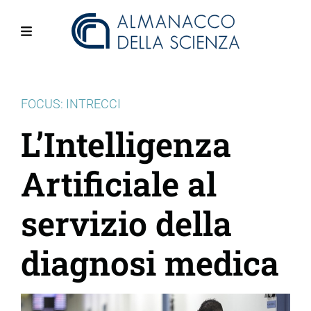
Salta
al
contenuto
Menu
principale
FOCUS: INTRECCI
L’Intelligenza
Artificiale al
servizio della
diagnosi medica