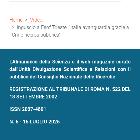
Briciole
Home
Video
di
Inguscio a Esof Trieste: “Italia avanguardia grazie a
Cnr e ricerca pubblica”
pane
L'Almanacco della Scienza è il web magazine curato
dall'Unità Divulgazione Scientifica e Relazioni con il
pubblico del Consiglio Nazionale delle Ricerche
REGISTRAZIONE AL TRIBUNALE DI ROMA N. 522 DEL
18 SETTEMBRE 2002
ISSN 2037-4801
N. 6 - 16 LUGLIO 2026