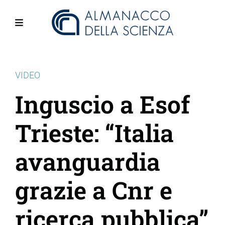
Salta
al
contenuto
Menu
principale
VIDEO
Inguscio a Esof
Trieste: “Italia
avanguardia
grazie a Cnr e
ricerca pubblica”