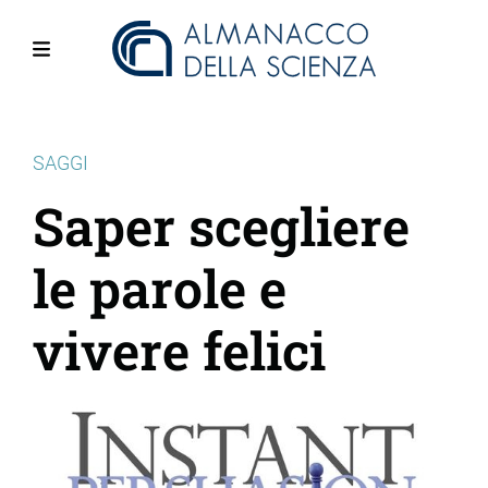
Salta
al
contenuto
Menu
principale
SAGGI
Saper scegliere
le parole e
vivere felici