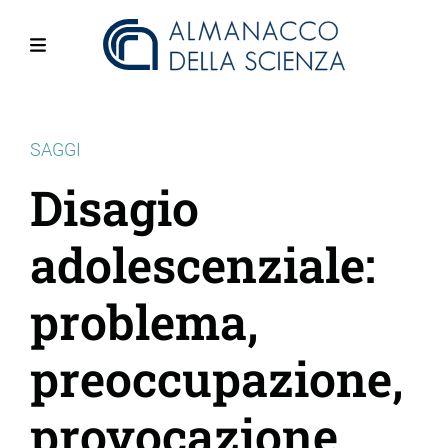
Salta
al
contenuto
Menu
principale
SAGGI
Disagio
adolescenziale:
problema,
preoccupazione,
provocazione