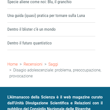
Specie aliene come noi: Blu, il granchio
Una guida (quasi) pratica per tornare sulla Luna
Dentro il blister c’è un mondo
Dentro il futuro quantistico
Briciole
Home
Recensioni
Saggi
di
Disagio adolescenziale: problema, preoccupazione,
provocazione
pane
L'Almanacco della Scienza è il web magazine curato
dall'Unità Divulgazione Scientifica e Relazioni con il
pubblico del Consiglio Nazionale delle Ricerche