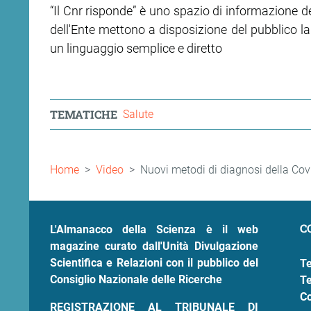
“Il Cnr risponde” è uno spazio di informazione ded
dell'Ente mettono a disposizione del pubblico la
ram
edin
un linguaggio semplice e diretto
TEMATICHE
Salute
Briciole
Home
Video
Nuovi metodi di diagnosi della Cov
di
pane
C
L'Almanacco della Scienza è il web
magazine curato dall'Unità Divulgazione
Scientifica e Relazioni con il pubblico del
Te
Consiglio Nazionale delle Ricerche
Te
Co
REGISTRAZIONE AL TRIBUNALE DI