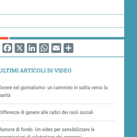
Facebook
X
LinkedIn
WhatsApp
Email
Share
ULTIMI ARTICOLI DI VIDEO
Donne nel giornalismo: un cammino in salita verso la
parità
Differenze di genere alle radici dei ruoli sociali
Rumore di fondo. Un video per sensibilizzare le
commissioni di valutazione dei concorsi