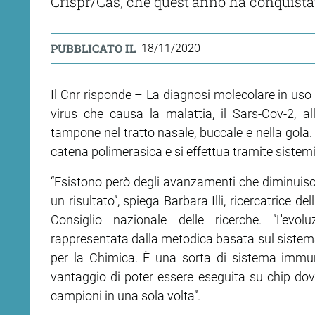
Crispr/Cas, che quest'anno ha conquistat
PUBBLICATO IL
18/11/2020
Il Cnr risponde – La diagnosi molecolare in uso p
virus che causa la malattia, il Sars-Cov-2, a
tampone nel tratto nasale, buccale e nella gola.
catena polimerasica e si effettua tramite sistem
“Esistono però degli avanzamenti che diminuisc
un risultato”, spiega Barbara Illi, ricercatrice de
Consiglio nazionale delle ricerche. ”L'ev
rappresentata dalla metodica basata sul sistema
per la Chimica. È una sorta di sistema immun
vantaggio di poter essere eseguita su chip dove
campioni in una sola volta”.