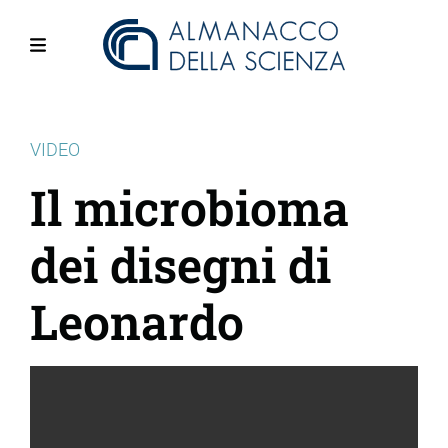
Salta
al
contenuto
Menu
principale
VIDEO
Il microbioma
dei disegni di
Leonardo