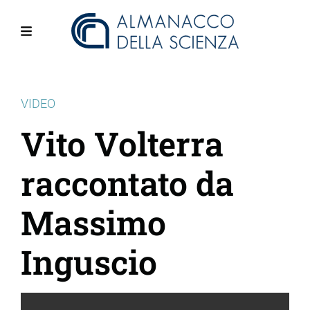
Salta
al
contenuto
Menu
principale
VIDEO
Vito Volterra
raccontato da
Massimo
Inguscio