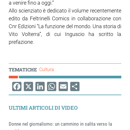
a venire fino a oggi.”
Allo scienziato è dedicato il volume recentemente
ram
edin
edito da Feltrinelli Comics in collaborazione con
Cnr Edizioni “La funzione del mondo. Una storia di
Vito Volterra”, di cui Inguscio ha scritto la
prefazione.
TEMATICHE
Cultura
Facebook
X
LinkedIn
WhatsApp
Email
Share
ULTIMI ARTICOLI DI VIDEO
Donne nel giornalismo: un cammino in salita verso la