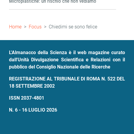
Microplastiche: un rischio che non vediamo
Briciole
Home
Focus
Chiedimi se sono felice
di
pane
L'Almanacco della Scienza è il web magazine curato
dall'Unità Divulgazione Scientifica e Relazioni con il
pubblico del Consiglio Nazionale delle Ricerche
REGISTRAZIONE AL TRIBUNALE DI ROMA N. 522 DEL
18 SETTEMBRE 2002
ISSN 2037-4801
N. 6 - 16 LUGLIO 2026