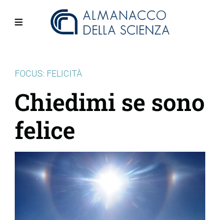
Salta
al
contenuto
Menu
principale
FOCUS: FELICITÀ
Chiedimi se sono
felice