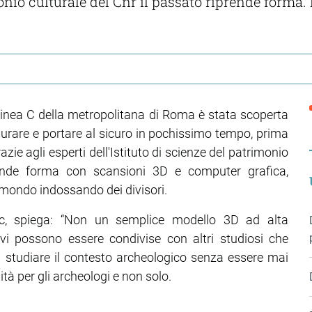
monio culturale del Cnr il passato riprende forma.
 linea C della metropolitana di Roma è stata scoperta
urare e portare al sicuro in pochissimo tempo, prima
zie agli esperti dell'Istituto di scienze del patrimonio
prende forma con scansioni 3D e computer grafica,
mondo indossando dei divisori.
pc, spiega: “Non un semplice modello 3D ad alta
vi possono essere condivise con altri studiosi che
a studiare il contesto archeologico senza essere mai
lità per gli archeologi e non solo.