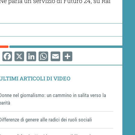
 Ne parla un servizio di Futuro 24, su Rai
Facebook
X
LinkedIn
WhatsApp
Email
Share
ULTIMI ARTICOLI DI VIDEO
Donne nel giornalismo: un cammino in salita verso la
parità
Differenze di genere alle radici dei ruoli sociali