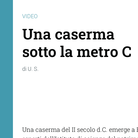
VIDEO
Una caserma
sotto la metro C
di U. S.
Una caserma del II secolo d.C. emerge a R