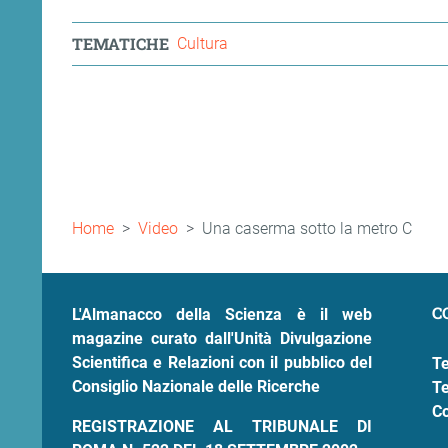
TEMATICHE
Cultura
ram
edin
Briciole
Home
Video
Una caserma sotto la metro C
di
pane
C
L'Almanacco della Scienza è il web
magazine curato dall'Unità Divulgazione
Scientifica e Relazioni con il pubblico del
Te
Consiglio Nazionale delle Ricerche
Te
Co
REGISTRAZIONE AL TRIBUNALE DI