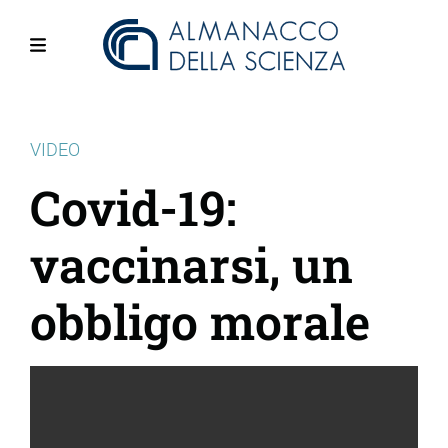
Salta
al
contenuto
Menu
principale
VIDEO
Covid-19:
vaccinarsi, un
obbligo morale