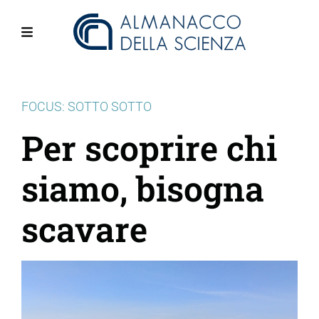
Salta
al
contenuto
Menu
principale
FOCUS: SOTTO SOTTO
Per scoprire chi
siamo, bisogna
scavare