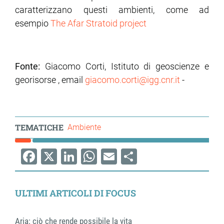
caratterizzano questi ambienti, come ad
esempio
The Afar Stratoid project
Fonte:
Giacomo Corti, Istituto di geoscienze e
georisorse , email
giacomo.corti@igg.cnr.it
-
TEMATICHE
Ambiente
Facebook
X
LinkedIn
WhatsApp
Email
Share
ULTIMI ARTICOLI DI FOCUS
Aria: ciò che rende possibile la vita