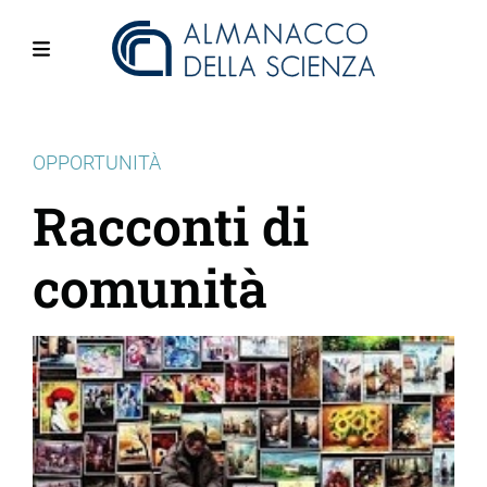
Salta
al
contenuto
Menu
principale
OPPORTUNITÀ
Racconti di
comunità