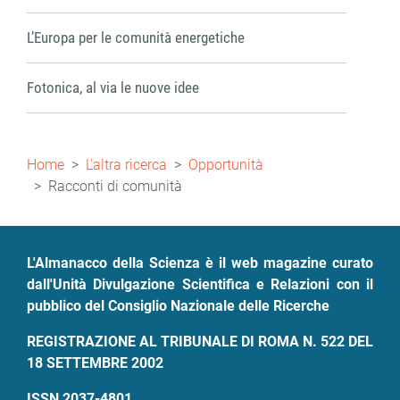
L’Europa per le comunità energetiche
Fotonica, al via le nuove idee
Briciole
Home
L'altra ricerca
Opportunità
di
Racconti di comunità
pane
L'Almanacco della Scienza è il web magazine curato
dall'Unità Divulgazione Scientifica e Relazioni con il
pubblico del Consiglio Nazionale delle Ricerche
REGISTRAZIONE AL TRIBUNALE DI ROMA N. 522 DEL
18 SETTEMBRE 2002
ISSN 2037-4801