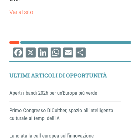
Vai al sito
ram
edin
Facebook
X
LinkedIn
WhatsApp
Email
Share
ULTIMI ARTICOLI DI OPPORTUNITÀ
Aperti i bandi 2026 per un’Europa più verde
Primo Congresso DiCulther, spazio all’intelligenza
culturale ai tempi dell’IA
Lanciata la call europea sull’innovazione